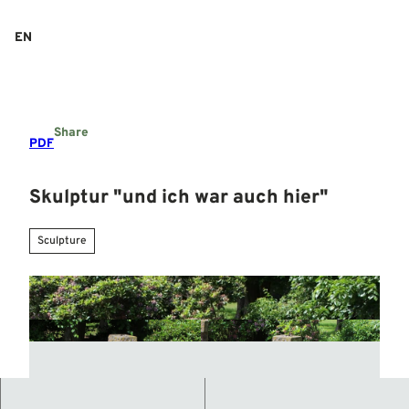
T
o
EN
Search
Menu
c
o
n
t
e
Share
n
PDF
t
Skulptur "und ich war auch hier"
Sculpture