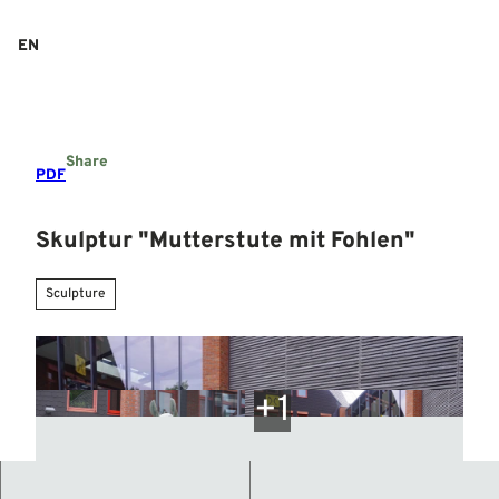
T
o
EN
Search
Menu
c
o
n
t
e
Share
n
PDF
t
Skulptur "Mutterstute mit Fohlen"
Sculpture